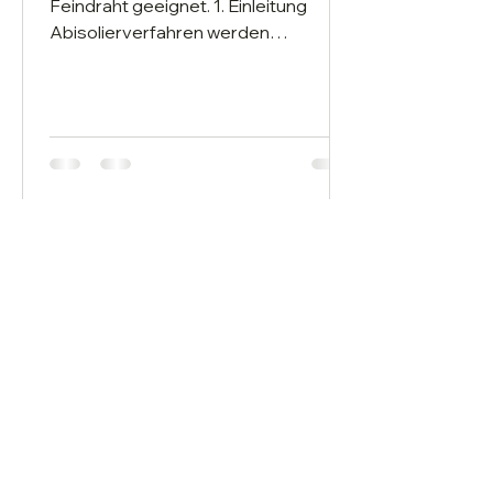
Feindraht geeignet. 1. Einleitung
Abisolierverfahren werden
eingesetzt, um Isoliermaterialien
von...
Wire Stripping System AG
Bahnhofstrasse 42
CH-6160 Entlebuch​​
info@wirestrippingsystem.com
+41 41
560 04 80