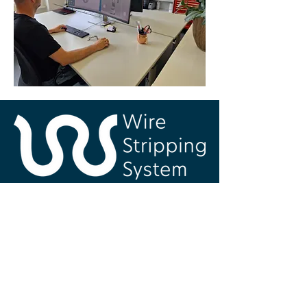
Wire Stripping System AG
Bahnhofstrasse 42
CH-6160 Entlebuch​​
info@wirestrippingsystem.com
+41 41
560 04 80